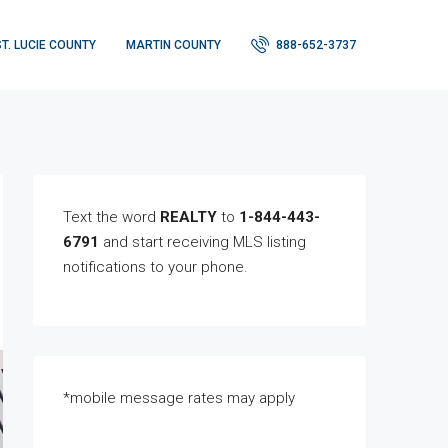
ST. LUCIE COUNTY
MARTIN COUNTY
888-652-3737
Text the word
REALTY
to
1-844-443-
6791
and start receiving MLS listing
notifications to your phone.
*mobile message rates may apply