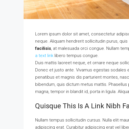
Lorem ipsum dolor sit amet, consectetur adipisci
neque. Aliquam hendrerit sollicitudin purus, qu
facilisis
, at malesuada orci congue. Nullam tempu
a text link
libero tempus congue.
Duis mattis laoreet neque, et ornare neque solli
Donec et justo ante. Vivamus egestas sodales 
penatibus et magnis dis parturient montes, nascet
bibendum, quis dictum metus mattis. Phasellus p
magna, tempor in blandit id, porta in ligula. Aliq
Quisque This Is A Link Nibh F
Nullam tempus sollicitudin cursus. Nulla elit maur
adipiscing erat. Curabitur adipiscing erat vel 