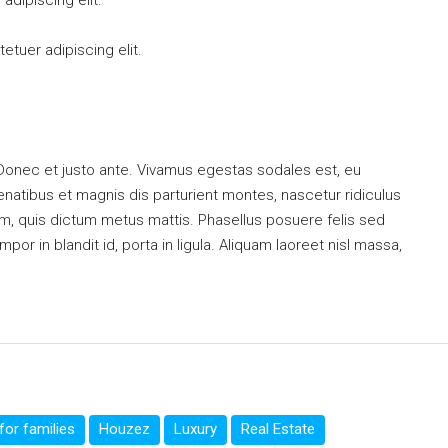
dipiscing elit.
tuer adipiscing elit.
 Donec et justo ante. Vivamus egestas sodales est, eu
atibus et magnis dis parturient montes, nascetur ridiculus
dum, quis dictum metus mattis. Phasellus posuere felis sed
or in blandit id, porta in ligula. Aliquam laoreet nisl massa,
or families
Houzez
Luxury
Real Estate