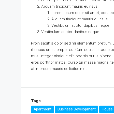
Lorem ipsum dolor sit amet, consectetuer a
Aliquam tincidunt mauris eu risus.
Lorem ipsum dolor sit amet, consecte
Aliquam tincidunt mauris eu risus.
Vestibulum auctor dapibus neque.
Vestibulum auctor dapibus neque.
Proin sagittis dolor sed mi elementum pretium.
rhoncus urna semper eu. Cum sociis natoque pen
mus. Integer tristique elit lobortis purus biben
eros porttitor mattis. Curabitur massa magna, temp
at interdum mauris sollicitudin et.
Tags
Apartment
Business Development
House f