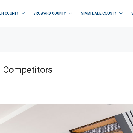
CH COUNTY
BROWARD COUNTY
MIAMI DADE COUNTY
s
d Competitors