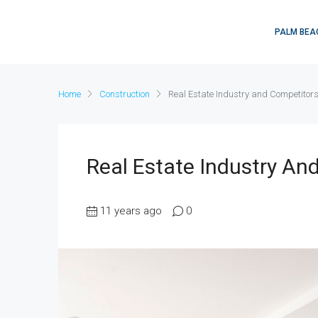
PALM BEA
Home
Construction
Real Estate Industry and Competitor
Real Estate Industry An
11 years ago
0