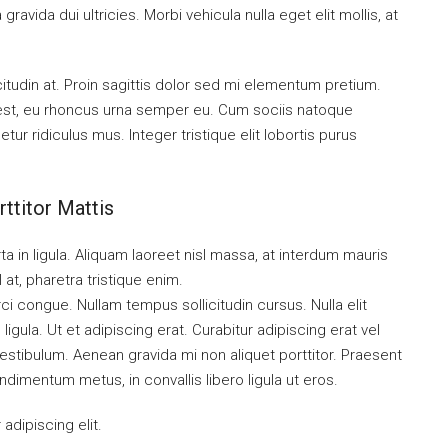
ravida dui ultricies. Morbi vehicula nulla eget elit mollis, at
citudin at. Proin sagittis dolor sed mi elementum pretium.
est, eu rhoncus urna semper eu. Cum sociis natoque
ur ridiculus mus. Integer tristique elit lobortis purus
ttitor Mattis
a in ligula. Aliquam laoreet nisl massa, at interdum mauris
sl at, pharetra tristique enim.
orci congue. Nullam tempus sollicitudin cursus. Nulla elit
ligula. Ut et adipiscing erat. Curabitur adipiscing erat vel
tibulum. Aenean gravida mi non aliquet porttitor. Praesent
ndimentum metus, in convallis libero ligula ut eros.
dipiscing elit.