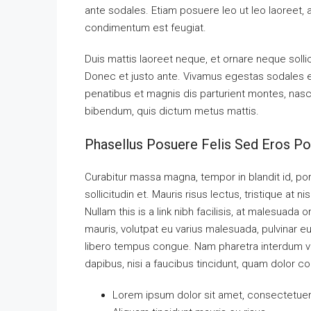
ante sodales. Etiam posuere leo ut leo laoreet, a g
condimentum est feugiat.
Duis mattis laoreet neque, et ornare neque solli
Donec et justo ante. Vivamus egestas sodales 
penatibus et magnis dis parturient montes, nascet
bibendum, quis dictum metus mattis.
Phasellus Posuere Felis Sed Eros Por
Curabitur massa magna, tempor in blandit id, port
sollicitudin et. Mauris risus lectus, tristique at ni
Nullam this is a link nibh facilisis, at malesuada 
mauris, volutpat eu varius malesuada, pulvinar eu 
libero tempus congue. Nam pharetra interdum ves
dapibus, nisi a faucibus tincidunt, quam dolor co
Lorem ipsum dolor sit amet, consectetuer a