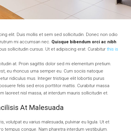
ng elit. Duis mollis et sem sed sollicitudin. Donec non odio
is rutrum mi accumsan nec.
Quisque bibendum orci ac nibh
s sollicitudin cursus. Ut et adipiscing erat. Curabitur
this is
citudin at. Proin sagittis dolor sed mi elementum pretium.
est, eu rhoncus urna semper eu. Cum sociis natoque
ur ridiculus mus. Integer tristique elit lobortis purus
osuere felis sed eros porttitor mattis. Curabitur massa
uam laoreet nisl massa, at interdum mauris sollicitudin et.
acilisis At Malesuada
is, volutpat eu varius malesuada, pulvinar eu ligula. Ut et
libero tempus congue. Nam pharetra interdum vestibulum.