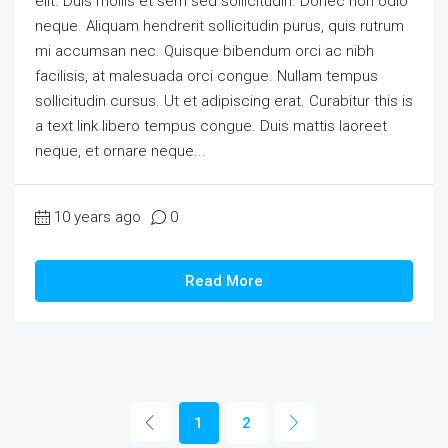
elit. Duis mollis et sem sed sollicitudin. Donec non odio
neque. Aliquam hendrerit sollicitudin purus, quis rutrum
mi accumsan nec. Quisque bibendum orci ac nibh
facilisis, at malesuada orci congue. Nullam tempus
sollicitudin cursus. Ut et adipiscing erat. Curabitur this is
a text link libero tempus congue. Duis mattis laoreet
neque, et ornare neque...
10 years ago
0
Read More
1
2